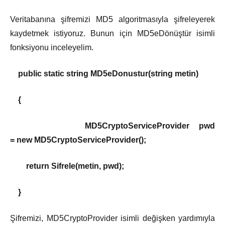
Veritabanına şifremizi MD5 algoritmasıyla şifreleyerek
kaydetmek istiyoruz. Bunun için MD5eDönüştür isimli
fonksiyonu inceleyelim.
public static string MD5eDonustur(string metin)
{
MD5CryptoServiceProvider pwd
= new MD5CryptoServiceProvider();
return Sifrele(metin, pwd);
}
Şifremizi, MD5CryptoProvider isimli değişken yardımıyla