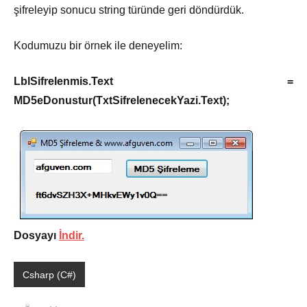
şifreleyip sonucu string türünde geri döndürdük.
Kodumuzu bir örnek ile deneyelim:
LblSifrelenmis.Text =
MD5eDonustur(TxtSifrelenecekYazi.Text);
Dosyayı
İndir.
Csharp (C#)
Şununla
etiketlenmiş: