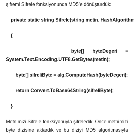
şifremi Sifrele fonksiyonunda MD5’e dönüştürdük:
private static string Sifrele(string metin, HashAlgorithm
{
byte[] byteDegeri =
System.Text.Encoding.UTF8.GetBytes(metin);
byte[] sifreliByte = alg.ComputeHash(byteDegeri);
return Convert.ToBase64String(sifreliByte);
}
Metnimizi Sifrele fonksiyonuyla şifreledik. Önce metnimizi
byte dizisine aktardık ve bu diziyi MD5 algoritmasıyla