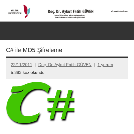
İçeriğe
geç
Doç.
Kişisel
Web
Dr.
Ara
Sitesi
for
Aykut
C# ile MD5 Şifreleme
aç/k
Fatih
22/11/2011
Doç. Dr. Aykut Fatih GÜVEN
1 yorum
GÜVEN-
5.383 kez okundu
World's
top
2%
scientists
2025