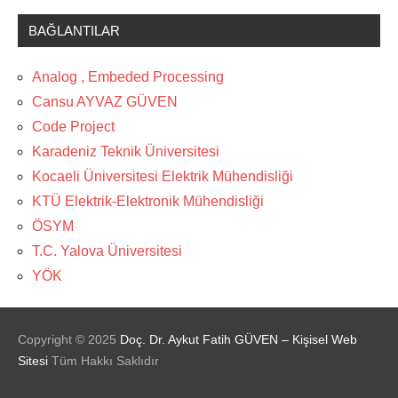
BAĞLANTILAR
Analog , Embeded Processing
Cansu AYVAZ GÜVEN
Code Project
Karadeniz Teknik Üniversitesi
Kocaeli Üniversitesi Elektrik Mühendisliği
KTÜ Elektrik-Elektronik Mühendisliği
ÖSYM
T.C. Yalova Üniversitesi
YÖK
Copyright ©
2025
Doç. Dr. Aykut Fatih GÜVEN – Kişisel Web
Sitesi
Tüm Hakkı Saklıdır