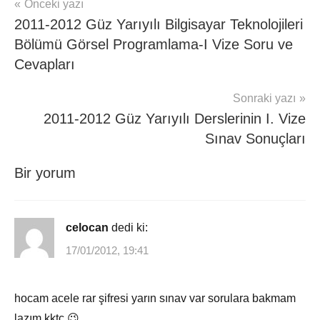
Yazı
Önceki yazı
csharp
2011-2012 Güz Yarıyılı Bilgisayar Teknolojileri
gezinmesi
Şifreleme
,
Bölümü Görsel Programlama-I Vize Soru ve
MD5
,
şifreleme
Cevapları
Sonraki yazı
2011-2012 Güz Yarıyılı Derslerinin I. Vize
Sınav Sonuçları
Bir yorum
celocan
dedi ki:
17/01/2012, 19:41
hocam acele rar şifresi yarın sınav var sorulara bakmam
lazım kktc 😉