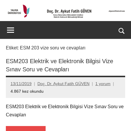
İçeriğe
geç
Doç.
Kişisel
Web
Dr.
Ara
Sitesi
for
Aykut
Etiket:
ESM 203 vize soru ve cevapları
aç/k
Fatih
ESM203 Elektrik ve Elektronik Bilgisi Vize
Sınav Soru ve Cevapları
GÜVEN-
World's
13/11/2019
Doç. Dr. Aykut Fatih GÜVEN
1 yorum
4.867 kez okundu
top
2%
ESM203 Elektrik ve Elektronik Bilgisi Vize Sınav Soru ve
Cevapları
scientists
2025