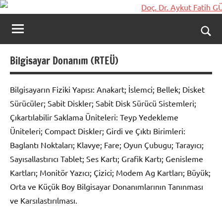
İçeriğe
Doç.
Kişisel
geç
Web
Dr.
Ara
Sitesi
Aykut
for
Bilgisayar Donanım (RTEÜ)
aç/k
Fatih
Bilgisayarın Fiziki Yapısı: Anakart; İslemci; Bellek; Disket
GÜVEN-
Sürücüler; Sabit Diskler; Sabit Disk Sürücü Sistemleri;
World's
Çıkartılabilir Saklama Üniteleri: Teyp Yedekleme
Üniteleri; Compact Diskler; Girdi ve Çıktı Birimleri:
top
Baglantı Noktaları; Klavye; Fare; Oyun Çubugu; Tarayıcı;
2%
Sayısallastırıcı Tablet; Ses Kartı; Grafik Kartı; Genisleme
Kartları; Monitör Yazıcı; Çizici; Modem Ag Kartları; Büyük;
scientists
Orta ve Küçük Boy Bilgisayar Donanımlarının Tanınması
2025
ve Karsılastırılması.