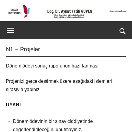
İçeriğe
geç
Doç.
Kişisel
Web
Dr.
Ara
Sitesi
for
Aykut
N1 – Projeler
aç/k
Fatih
Dönem ödevi sonuç raporunun hazırlanması
GÜVEN-
Projenizi gerçekleştirmek üzere aşağıdaki işlemleri
World's
sırasıyla yapınız.
top
UYARI
2%
scientists
Dönem ödevinin bir sınav ciddiyetinde
2025
değerlendirileceğini unutmayınız.