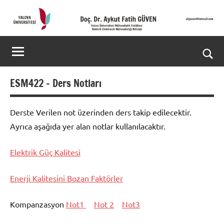
İçeriğe
geç
Doç.
Kişisel
Web
Dr.
Ara
Sitesi
Aykut
for
ESM422 – Ders Notları
aç/k
Fatih
Derste Verilen not üzerinden ders takip edilecektir.
GÜVEN-
Ayrıca aşağıda yer alan notlar kullanılacaktır.
World's
Elektrik Güç Kalitesi
top
2%
Enerji Kalitesini Bozan Faktörler
scientists
Kompanzasyon
Not1
Not 2
Not3
2025