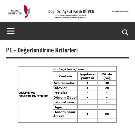
İçeriğe
geç
Doç.
Kişisel
Web
Dr.
Ara
Sitesi
Aykut
for
P1 – Değerlendirme Kriterleri
aç/k
Fatih
GÜVEN-
World's
top
2%
scientists
2025