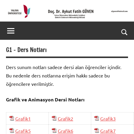
İçeriğe
geç
Doç.
Kişisel
Web
Dr.
Ara
Sitesi
Aykut
for
G1 – Ders Notları
aç/k
Fatih
Ders sunum notları sadece dersi alan öğrenciler içindir.
GÜVEN-
Bu nedenle ders notlarına erişim hakkı sadece bu
World's
öğrencilere verilmiştir.
top
Grafik ve Animasyon Dersi Notları
2%
scientists
Grafik1
Grafik2
Grafik3
2025
Grafik5
Grafik6
Grafik7