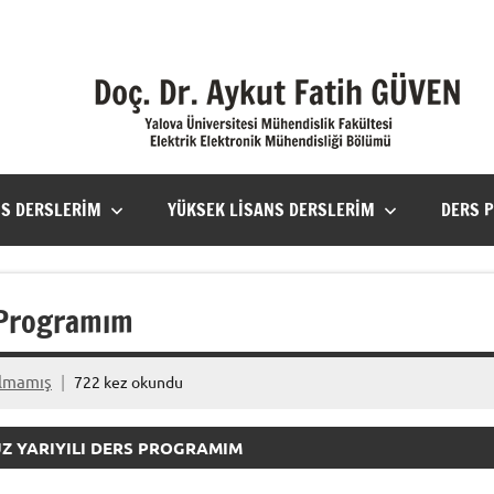
NS DERSLERIM
YÜKSEK LISANS DERSLERIM
DERS 
s Programım
ılmamış
722 kez okundu
GÜZ YARIYILI DERS PROGRAMIM