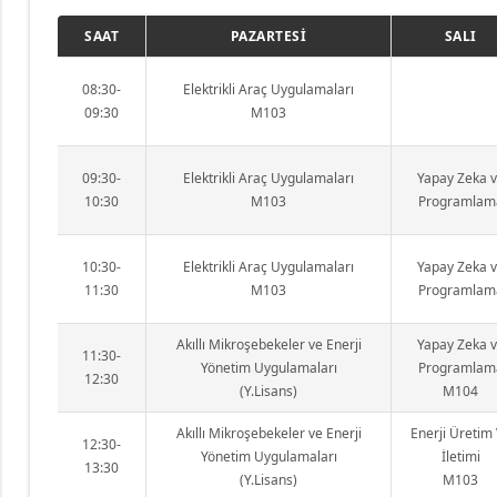
SAAT
PAZARTESİ
SALI
08:30-
Elektrikli Araç Uygulamaları
09:30
M103
09:30-
Elektrikli Araç Uygulamaları
Yapay Zeka 
10:30
M103
Programlam
10:30-
Elektrikli Araç Uygulamaları
Yapay Zeka 
11:30
M103
Programlam
Akıllı Mikroşebekeler ve Enerji
Yapay Zeka 
11:30-
Yönetim Uygulamaları
Programlam
12:30
(Y.Lisans)
M104
Akıllı Mikroşebekeler ve Enerji
Enerji Üretim
12:30-
Yönetim Uygulamaları
İletimi
13:30
(Y.Lisans)
M103