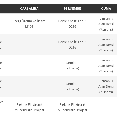
ÇARŞAMBA
PERŞEMBE
CUMA
Uzmanlık
Enerji Üretim Ve İletimi
Devre Analizi Lab. 1
Alan Dersi
M101
D216
(Y.Lisans)
Uzmanlık
ve
Devre Analizi Lab. 1
Alan Dersi
a
D216
(Y.Lisans)
Uzmanlık
ve
Seminer
Alan Dersi
a
(Y.Lisans)
(Y.Lisans)
ve
Uzmanlık
Seminer
a
Alan Dersi
(Y.Lisans)
(Y.Lisans)
 Ve
Elektrik Elektronik
Elektrik Elektronik
Mühendisliği Projesi
Mühendisliği Projesi