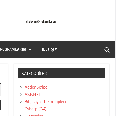
PROGRAMLARIM
İLETIŞIM
Ara
for
aç/k
KATEGORILER
ActionScript
ASP.NET
Bilgisayar Teknolojileri
Csharp (C#)
Duyurular