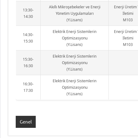
Akıllı Mikroşebekeler ve Enerji
Enerji Üretim
13:30-
Yönetim Uygulamaları
İletimi
14:30
(Y.Lisans)
M103
Elektrik Enerji Sistemlerin
Enerji Üretim
14:30-
Optimizasyonu
İletimi
15:30
(Y.Lisans)
M103
Elektrik Enerji Sistemlerin
15:30-
Optimizasyonu
16:30
(Y.Lisans)
Elektrik Enerji Sistemlerin
16:30-
Optimizasyonu
17:30
(Y.Lisans)
Genel