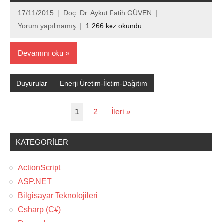
17/11/2015
Doç. Dr. Aykut Fatih GÜVEN
Yorum yapılmamış
1.266 kez okundu
Devamını oku
Duyurular
Enerji Üretim-İletim-Dağıtım
1
2
İleri »
KATEGORILER
ActionScript
ASP.NET
Bilgisayar Teknolojileri
Csharp (C#)