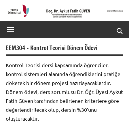
İçeriğe
geç
Doç.
Kişisel
Web
Dr.
Ara
Sitesi
Aykut
for
EEM304 – Kontrol Teorisi Dönem Ödevi
aç/k
Fatih
Kontrol Teorisi dersi kapsamında öğrenciler,
GÜVEN-
kontrol sistemleri alanında öğrendiklerini pratiğe
World's
dökerek bir dönem projesi hazırlayacaklardır.
top
Dönem ödevi, ders sorumlusu Dr. Öğr. Üyesi Aykut
Fatih Güven tarafından belirlenen kriterlere göre
2%
değerlendirilecek olup, dersin %30’unu
scientists
oluşturacaktır.
2025