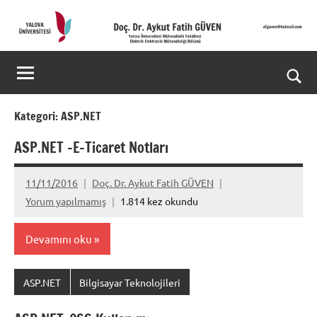
İçeriğe
geç
Doç.
Kişisel
Web
Dr.
Ara
Sitesi
Aykut
for
Kategori:
ASP.NET
aç/k
Fatih
ASP.NET -E-Ticaret Notları
GÜVEN-
11/11/2016
Doç. Dr. Aykut Fatih GÜVEN
World's
Yorum yapılmamış
1.814 kez okundu
top
Devamını oku
2%
scientists
ASP.NET
Bilgisayar Teknolojileri
2025