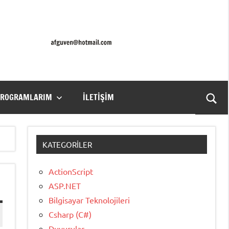
PROGRAMLARIM
İLETIŞIM
Ara
for
aç/k
KATEGORILER
ActionScript
ASP.NET
Bilgisayar Teknolojileri
Csharp (C#)
Duyurular