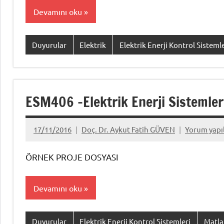
Devamını oku
Duyurular
Elektrik
Elektrik Enerji Kontrol Sistemle
ESM406 -Elektrik Enerji Sistemle
17/11/2016
Doç. Dr. Aykut Fatih GÜVEN
Yorum yap
ÖRNEK PROJE DOSYASI
Devamını oku
Duyurular
Elektrik Enerji Kontrol Sistemleri
Matla