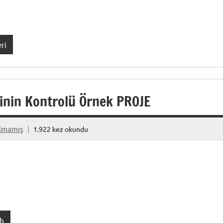
ri
rinin Kontrolü Örnek PROJE
ılmamış
1.922 kez okundu
b