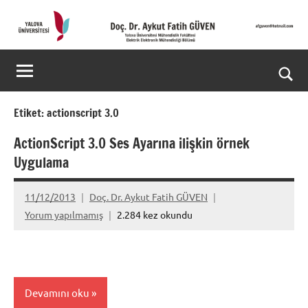
İçeriğe
geç
Doç.
Kişisel
Web
Dr.
Ara
Sitesi
Aykut
for
Etiket:
actionscript 3.0
aç/k
Fatih
ActionScript 3.0 Ses Ayarına ilişkin örnek
Uygulama
GÜVEN-
World's
11/12/2013
Doç. Dr. Aykut Fatih GÜVEN
Yorum yapılmamış
2.284 kez okundu
top
2%
scientists
Devamını oku
2025