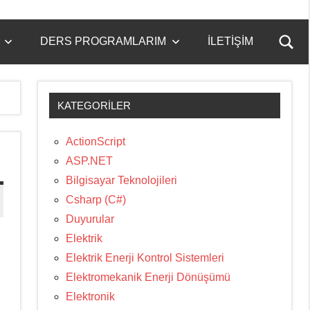
DERS PROGRAMLARIM
İLETIŞIM
Ara
form
aç/k
KATEGORILER
ActionScript
ASP.NET
Bilgisayar Teknolojileri
Csharp (C#)
Duyurular
Elektrik
Elektrik Enerji Kontrol Sistemleri
Elektromekanik Enerji Dönüşümü
Elektronik