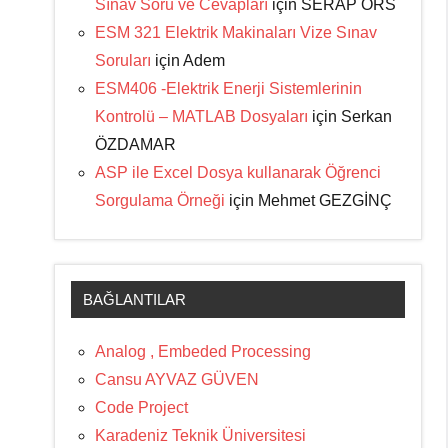
Sınav Soru ve Cevapları
için
SERAP ÖRS
ESM 321 Elektrik Makinaları Vize Sınav
Soruları
için
Adem
ESM406 -Elektrik Enerji Sistemlerinin
Kontrolü – MATLAB Dosyaları
için
Serkan
ÖZDAMAR
ASP ile Excel Dosya kullanarak Öğrenci
Sorgulama Örneği
için
Mehmet GEZGİNÇ
BAĞLANTILAR
Analog , Embeded Processing
Cansu AYVAZ GÜVEN
Code Project
Karadeniz Teknik Üniversitesi