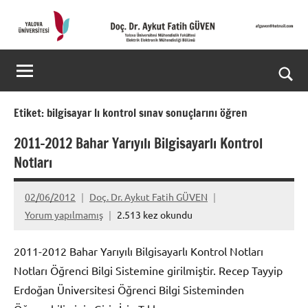
İçeriğe
geç
Doç.
Kişisel
Web
Dr.
Ara
Sitesi
Aykut
for
Etiket:
bilgisayar lı kontrol sınav sonuçlarını öğren
aç/k
Fatih
2011-2012 Bahar Yarıyılı Bilgisayarlı Kontrol
Notları
GÜVEN-
World's
02/06/2012
Doç. Dr. Aykut Fatih GÜVEN
Yorum yapılmamış
2.513 kez okundu
top
2%
2011-2012 Bahar Yarıyılı Bilgisayarlı Kontrol Notları
Notları Öğrenci Bilgi Sistemine girilmiştir. Recep Tayyip
scientists
Erdoğan Üniversitesi Öğrenci Bilgi Sisteminden
2025