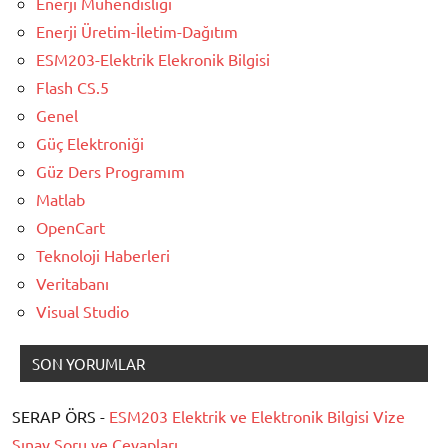
Enerji Mühendisliği
Enerji Üretim-İletim-Dağıtım
ESM203-Elektrik Elekronik Bilgisi
Flash CS.5
Genel
Güç Elektroniği
Güz Ders Programım
Matlab
OpenCart
Teknoloji Haberleri
Veritabanı
Visual Studio
SON YORUMLAR
SERAP ÖRS -
ESM203 Elektrik ve Elektronik Bilgisi Vize
Sınav Soru ve Cevapları