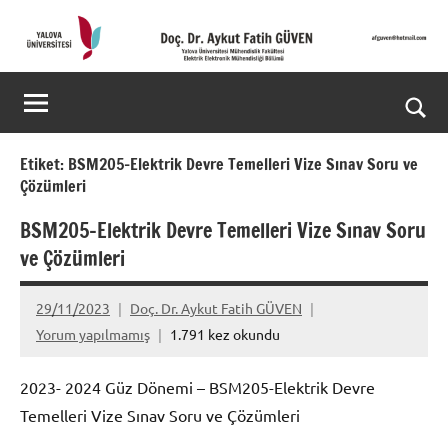
İçeriğe
geç
Doç.
Kişisel
Web
Dr.
Ara
Sitesi
Aykut
for
Etiket:
BSM205-Elektrik Devre Temelleri Vize Sınav Soru ve
Çözümleri
aç/k
Fatih
BSM205-Elektrik Devre Temelleri Vize Sınav Soru
GÜVEN-
ve Çözümleri
World's
29/11/2023
Doç. Dr. Aykut Fatih GÜVEN
top
Yorum yapılmamış
1.791 kez okundu
2%
2023- 2024 Güz Dönemi – BSM205-Elektrik Devre
scientists
Temelleri Vize Sınav Soru ve Çözümleri
2025