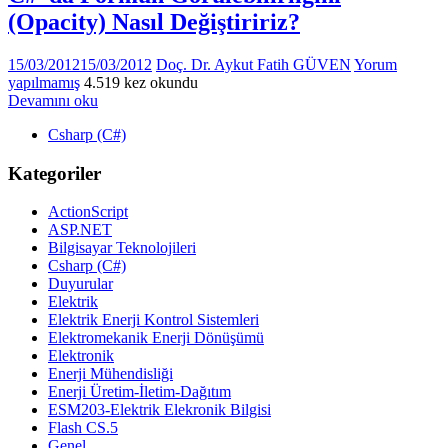
(Opacity) Nasıl Değiştiririz?
15/03/2012
15/03/2012
Doç. Dr. Aykut Fatih GÜVEN
Yorum
yapılmamış
4.519 kez okundu
Devamını oku
Csharp (C#)
Kategoriler
ActionScript
ASP.NET
Bilgisayar Teknolojileri
Csharp (C#)
Duyurular
Elektrik
Elektrik Enerji Kontrol Sistemleri
Elektromekanik Enerji Dönüşümü
Elektronik
Enerji Mühendisliği
Enerji Üretim-İletim-Dağıtım
ESM203-Elektrik Elekronik Bilgisi
Flash CS.5
Genel