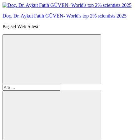
İçeriğe
geç
Doç. Dr. Aykut Fatih GÜVEN- World's top 2% scientists 2025
Kişisel Web Sitesi
Arama
Ara:
formunu
aç/kapat