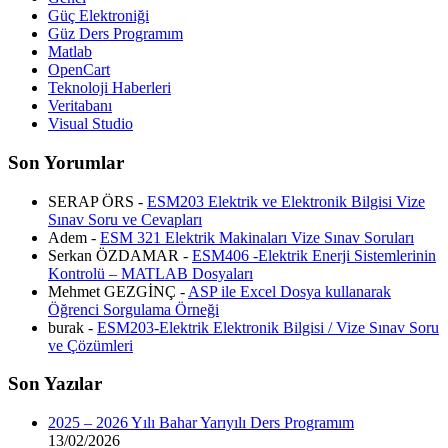
Güç Elektroniği
Güz Ders Programım
Matlab
OpenCart
Teknoloji Haberleri
Veritabanı
Visual Studio
Son Yorumlar
SERAP ÖRS -
ESM203 Elektrik ve Elektronik Bilgisi Vize
Sınav Soru ve Cevapları
Adem -
ESM 321 Elektrik Makinaları Vize Sınav Soruları
Serkan ÖZDAMAR -
ESM406 -Elektrik Enerji Sistemlerinin
Kontrolü – MATLAB Dosyaları
Mehmet GEZGİNÇ -
ASP ile Excel Dosya kullanarak
Öğrenci Sorgulama Örneği
burak -
ESM203-Elektrik Elektronik Bilgisi / Vize Sınav Soru
ve Çözümleri
Son Yazılar
2025 – 2026 Yılı Bahar Yarıyılı Ders Programım
13/02/2026