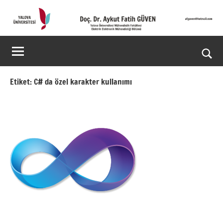
İçeriğe
geç
Doç.
Kişisel
Web
Dr.
Ara
Sitesi
Aykut
for
Etiket:
C# da özel karakter kullanımı
aç/k
Fatih
GÜVEN-
World's
top
2%
scientists
2025