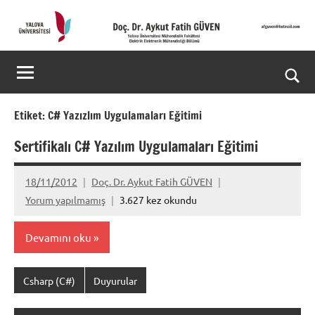
İçeriğe
geç
Doç.
Kişisel
Web
Dr.
Ara
Sitesi
Aykut
for
Etiket:
C# Yazızlım Uygulamaları Eğitimi
aç/k
Fatih
Sertifikalı C# Yazılım Uygulamaları Eğitimi
GÜVEN-
18/11/2012
Doç. Dr. Aykut Fatih GÜVEN
World's
Yorum yapılmamış
3.627 kez okundu
top
Devamını oku
2%
scientists
Csharp (C#)
Duyurular
2025