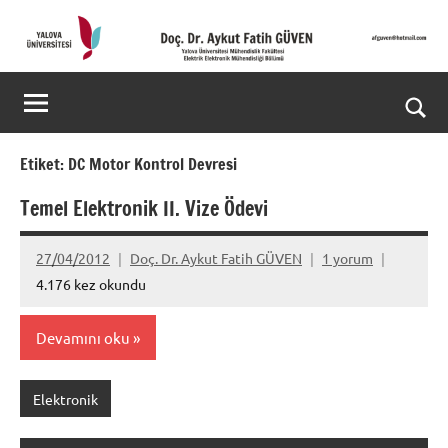
İçeriğe
geç
Doç.
Kişisel
Web
Dr.
Ara
Sitesi
Aykut
for
Etiket:
DC Motor Kontrol Devresi
aç/k
Fatih
Temel Elektronik II. Vize Ödevi
GÜVEN-
27/04/2012
Doç. Dr. Aykut Fatih GÜVEN
1 yorum
World's
4.176 kez okundu
top
Devamını oku
2%
scientists
Elektronik
2025