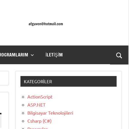
PROGRAMLARIM
İLETIŞIM
Ara
for
aç/k
KATEGORILER
ActionScript
ASP.NET
Bilgisayar Teknolojileri
Csharp (C#)
Duyurular