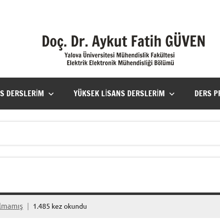
NS DERSLERIM
YÜKSEK LISANS DERSLERIM
DERS 
ılmamış
1.485 kez okundu