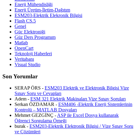
Enerji Mühendisliği
Enerji Üretim-İletim-Dağıtım
ESM203-Elektrik Elekronik Bilgisi
Flash CS.5
Genel
Güç Elektroniği
Güz Ders Programım
Matlab
OpenCart
Teknoloji Haberleri
Veritabanı
Visual Studio
Son Yorumlar
SERAP ÖRS -
ESM203 Elektrik ve Elektronik Bilgisi Vize
Sınav Soru ve Cevapları
Adem -
ESM 321 Elektrik Makinaları Vize Sınav Soruları
Serkan ÖZDAMAR -
ESM406 -Elektrik Enerji Sistemlerinin
Kontrolü – MATLAB Dosyaları
Mehmet GEZGİNÇ -
ASP ile Excel Dosya kullanarak
Öğrenci Sorgulama Örneği
burak -
ESM203-Elektrik Elektronik Bilgisi / Vize Sınav Soru
ve Çözümleri