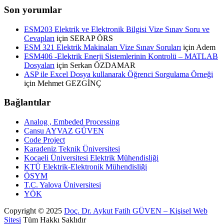
Son yorumlar
ESM203 Elektrik ve Elektronik Bilgisi Vize Sınav Soru ve
Cevapları
için
SERAP ÖRS
ESM 321 Elektrik Makinaları Vize Sınav Soruları
için
Adem
ESM406 -Elektrik Enerji Sistemlerinin Kontrolü – MATLAB
Dosyaları
için
Serkan ÖZDAMAR
ASP ile Excel Dosya kullanarak Öğrenci Sorgulama Örneği
için
Mehmet GEZGİNÇ
Bağlantılar
Analog , Embeded Processing
Cansu AYVAZ GÜVEN
Code Project
Karadeniz Teknik Üniversitesi
Kocaeli Üniversitesi Elektrik Mühendisliği
KTÜ Elektrik-Elektronik Mühendisliği
ÖSYM
T.C. Yalova Üniversitesi
YÖK
Copyright ©
2025
Doç. Dr. Aykut Fatih GÜVEN – Kişisel Web
Sitesi
Tüm Hakkı Saklıdır