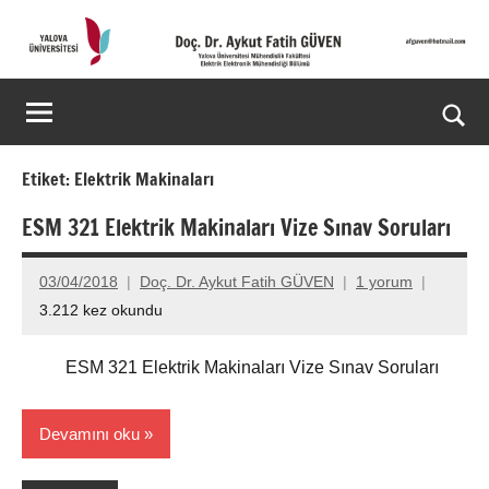
İçeriğe
geç
Doç.
Kişisel
Web
Dr.
Ara
Sitesi
Aykut
for
Etiket:
Elektrik Makinaları
aç/k
Fatih
ESM 321 Elektrik Makinaları Vize Sınav Soruları
GÜVEN-
03/04/2018
Doç. Dr. Aykut Fatih GÜVEN
1 yorum
World's
3.212 kez okundu
top
ESM 321 Elektrik Makinaları Vize Sınav Soruları
2%
scientists
Devamını oku
2025