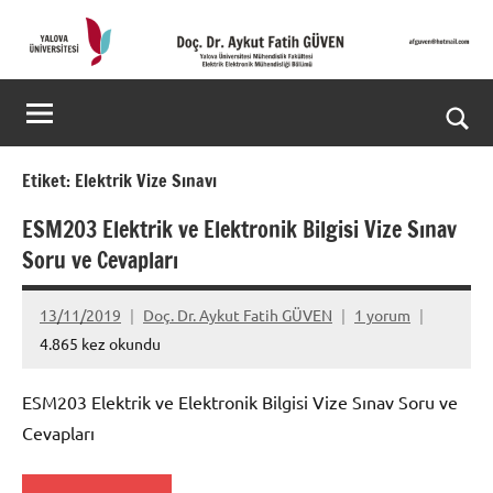
İçeriğe
geç
Doç.
Kişisel
Web
Dr.
Ara
Sitesi
Aykut
for
Etiket:
Elektrik Vize Sınavı
aç/k
Fatih
ESM203 Elektrik ve Elektronik Bilgisi Vize Sınav
Soru ve Cevapları
GÜVEN-
World's
13/11/2019
Doç. Dr. Aykut Fatih GÜVEN
1 yorum
4.865 kez okundu
top
2%
ESM203 Elektrik ve Elektronik Bilgisi Vize Sınav Soru ve
Cevapları
scientists
2025