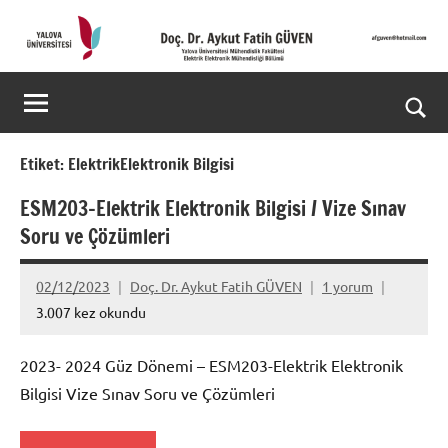
İçeriğe
geç
Doç.
Kişisel
Web
Dr.
Ara
Sitesi
Aykut
for
Etiket:
ElektrikElektronik Bilgisi
aç/k
Fatih
ESM203-Elektrik Elektronik Bilgisi / Vize Sınav
Soru ve Çözümleri
GÜVEN-
World's
02/12/2023
Doç. Dr. Aykut Fatih GÜVEN
1 yorum
3.007 kez okundu
top
2%
2023- 2024 Güz Dönemi – ESM203-Elektrik Elektronik
Bilgisi Vize Sınav Soru ve Çözümleri
scientists
2025