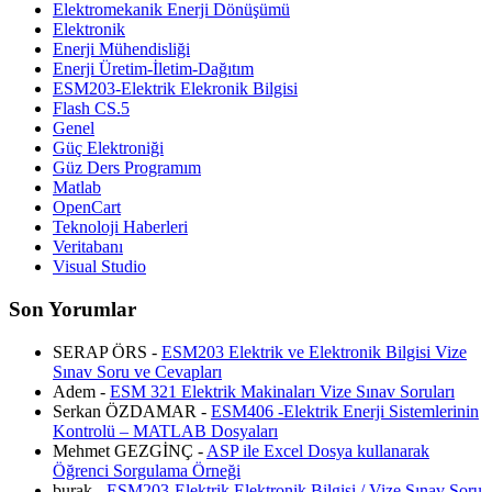
Elektromekanik Enerji Dönüşümü
Elektronik
Enerji Mühendisliği
Enerji Üretim-İletim-Dağıtım
ESM203-Elektrik Elekronik Bilgisi
Flash CS.5
Genel
Güç Elektroniği
Güz Ders Programım
Matlab
OpenCart
Teknoloji Haberleri
Veritabanı
Visual Studio
Son Yorumlar
SERAP ÖRS -
ESM203 Elektrik ve Elektronik Bilgisi Vize
Sınav Soru ve Cevapları
Adem -
ESM 321 Elektrik Makinaları Vize Sınav Soruları
Serkan ÖZDAMAR -
ESM406 -Elektrik Enerji Sistemlerinin
Kontrolü – MATLAB Dosyaları
Mehmet GEZGİNÇ -
ASP ile Excel Dosya kullanarak
Öğrenci Sorgulama Örneği
burak -
ESM203-Elektrik Elektronik Bilgisi / Vize Sınav Soru