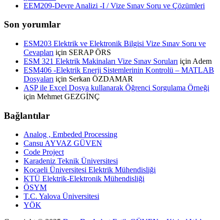
EEM209-Devre Analizi -I / Vize Sınav Soru ve Çözümleri
Son yorumlar
ESM203 Elektrik ve Elektronik Bilgisi Vize Sınav Soru ve
Cevapları
için
SERAP ÖRS
ESM 321 Elektrik Makinaları Vize Sınav Soruları
için
Adem
ESM406 -Elektrik Enerji Sistemlerinin Kontrolü – MATLAB
Dosyaları
için
Serkan ÖZDAMAR
ASP ile Excel Dosya kullanarak Öğrenci Sorgulama Örneği
için
Mehmet GEZGİNÇ
Bağlantılar
Analog , Embeded Processing
Cansu AYVAZ GÜVEN
Code Project
Karadeniz Teknik Üniversitesi
Kocaeli Üniversitesi Elektrik Mühendisliği
KTÜ Elektrik-Elektronik Mühendisliği
ÖSYM
T.C. Yalova Üniversitesi
YÖK