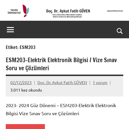
İçeriğe
geç
Doç.
Kişisel
Web
Dr.
Ara
Sitesi
Aykut
for
Etiket:
ESM203
aç/k
Fatih
ESM203-Elektrik Elektronik Bilgisi / Vize Sınav
Soru ve Çözümleri
GÜVEN-
World's
02/12/2023
Doç. Dr. Aykut Fatih GÜVEN
1 yorum
3.011 kez okundu
top
2%
2023- 2024 Güz Dönemi – ESM203-Elektrik Elektronik
Bilgisi Vize Sınav Soru ve Çözümleri
scientists
2025