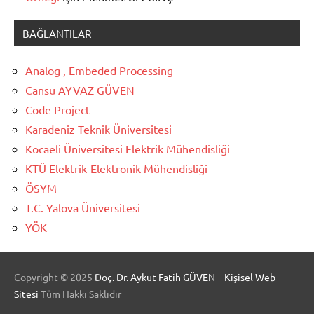
BAĞLANTILAR
Analog , Embeded Processing
Cansu AYVAZ GÜVEN
Code Project
Karadeniz Teknik Üniversitesi
Kocaeli Üniversitesi Elektrik Mühendisliği
KTÜ Elektrik-Elektronik Mühendisliği
ÖSYM
T.C. Yalova Üniversitesi
YÖK
Copyright ©
2025
Doç. Dr. Aykut Fatih GÜVEN – Kişisel Web
Sitesi
Tüm Hakkı Saklıdır