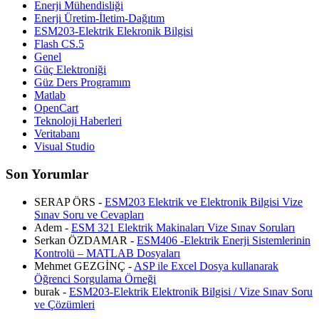
Enerji Mühendisliği
Enerji Üretim-İletim-Dağıtım
ESM203-Elektrik Elekronik Bilgisi
Flash CS.5
Genel
Güç Elektroniği
Güz Ders Programım
Matlab
OpenCart
Teknoloji Haberleri
Veritabanı
Visual Studio
Son Yorumlar
SERAP ÖRS -
ESM203 Elektrik ve Elektronik Bilgisi Vize
Sınav Soru ve Cevapları
Adem -
ESM 321 Elektrik Makinaları Vize Sınav Soruları
Serkan ÖZDAMAR -
ESM406 -Elektrik Enerji Sistemlerinin
Kontrolü – MATLAB Dosyaları
Mehmet GEZGİNÇ -
ASP ile Excel Dosya kullanarak
Öğrenci Sorgulama Örneği
burak -
ESM203-Elektrik Elektronik Bilgisi / Vize Sınav Soru
ve Çözümleri