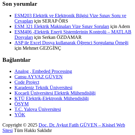
Son yorumlar
ESM203 Elektrik ve Elektronik Bilgisi Vize Sınav Soru ve
Cevapları
için
SERAP ÖRS
ESM 321 Elektrik Makinaları Vize Sınav Soruları
için
Adem
ESM406 -Elektrik Enerji Sistemlerinin Kontrolü – MATLAB
Dosyaları
için
Serkan ÖZDAMAR
ASP ile Excel Dosya kullanarak Öğrenci Sorgulama Örneği
için
Mehmet GEZGİNÇ
Bağlantılar
Analog , Embeded Processing
Cansu AYVAZ GÜVEN
Code Project
Karadeniz Teknik Üniversitesi
Kocaeli Üniversitesi Elektrik Mühendisliği
KTÜ Elektrik-Elektronik Mühendisliği
ÖSYM
T.C. Yalova Üniversitesi
YÖK
Copyright ©
2025
Doç. Dr. Aykut Fatih GÜVEN – Kişisel Web
Sitesi
Tüm Hakkı Saklıdır