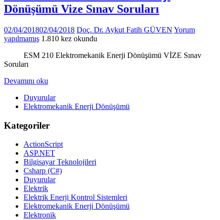
Dönüşümü Vize Sınav Soruları
02/04/2018
02/04/2018
Doç. Dr. Aykut Fatih GÜVEN
Yorum
yapılmamış
1.810 kez okundu
ESM 210 Elektromekanik Enerji Dönüşümü VİZE Sınav
Soruları
Devamını oku
Duyurular
Elektromekanik Enerji Dönüşümü
Kategoriler
ActionScript
ASP.NET
Bilgisayar Teknolojileri
Csharp (C#)
Duyurular
Elektrik
Elektrik Enerji Kontrol Sistemleri
Elektromekanik Enerji Dönüşümü
Elektronik