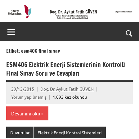
İçeriğe
geç
Doç.
Kişisel
Web
Dr.
Ara
Sitesi
Aykut
for
Etiket:
esm406 final sınav
aç/k
Fatih
ESM406 Elektrik Enerji Sistemlerinin Kontrolü
Final Sınav Soru ve Cevapları
GÜVEN-
World's
29/12/2015
Doç. Dr. Aykut Fatih GÜVEN
Yorum yapılmamış
1.892 kez okundu
top
2%
Devamını oku
scientists
Duyurular
Elektrik Enerji Kontrol Sistemleri
2025