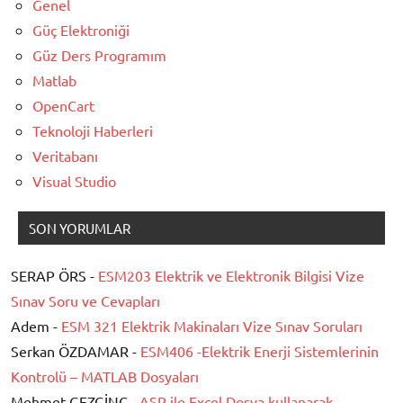
Genel
Güç Elektroniği
Güz Ders Programım
Matlab
OpenCart
Teknoloji Haberleri
Veritabanı
Visual Studio
SON YORUMLAR
SERAP ÖRS -
ESM203 Elektrik ve Elektronik Bilgisi Vize
Sınav Soru ve Cevapları
Adem -
ESM 321 Elektrik Makinaları Vize Sınav Soruları
Serkan ÖZDAMAR -
ESM406 -Elektrik Enerji Sistemlerinin
Kontrolü – MATLAB Dosyaları
Mehmet GEZGİNÇ -
ASP ile Excel Dosya kullanarak