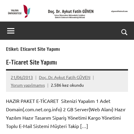
İçeriğe
geç
Doç.
Kişisel
Web
Dr.
Ara
Sitesi
Aykut
for
Etiket:
Eticaret Site Yapımı
aç/k
Fatih
E-Ticaret Site Yapımı
GÜVEN-
21/06/2013
Doç. Dr. Aykut Fatih GÜVEN
World's
Yorum yapılmamış
2.586 kez okundu
top
HAZIR PAKET E-TİCARET Sitenizi Yapalım 1 Adet
2%
Domain(.com.net.org.info) 2 GB Server(Web Alanı) Hazır
Yazılım Hazır Tasarım Sipariş Yönetimi Kargo Yönetimi
scientists
Toplu E-Mail Sistemi Müşteri Takip […]
2025