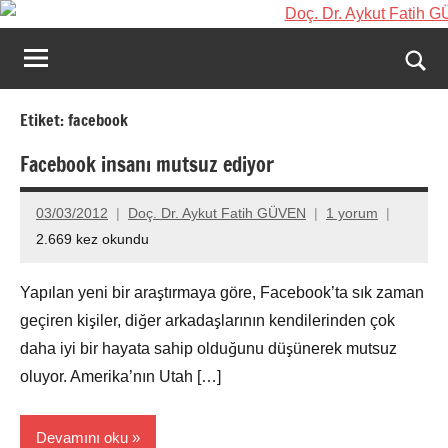
İçeriğe
Doç.
Kişisel
geç
Web
Dr.
Ara
Sitesi
Aykut
for
Etiket:
facebook
aç/k
Fatih
Facebook insanı mutsuz ediyor
GÜVEN-
03/03/2012
Doç. Dr. Aykut Fatih GÜVEN
1 yorum
World's
2.669 kez okundu
top
Yapılan yeni bir araştırmaya göre, Facebook’ta sık zaman
2%
geçiren kişiler, diğer arkadaşlarının kendilerinden çok
scientists
daha iyi bir hayata sahip olduğunu düşünerek mutsuz
oluyor. Amerika’nın Utah […]
2025
Devamını oku