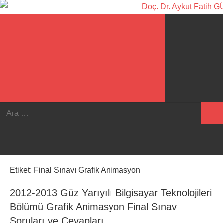
İçeriğe
Doç.
Kişisel
geç
Web
Dr.
Sitesi
Aykut
Fatih
GÜVEN-
Arama
Ara:
formunu
World's
Ara
aç/kapat
top
2%
Etiket:
Final Sınavı Grafik Animasyon
scientists
2012-2013 Güz Yarıyılı Bilgisayar Teknolojileri
2025
Bölümü Grafik Animasyon Final Sınav
Soruları ve Cevapları