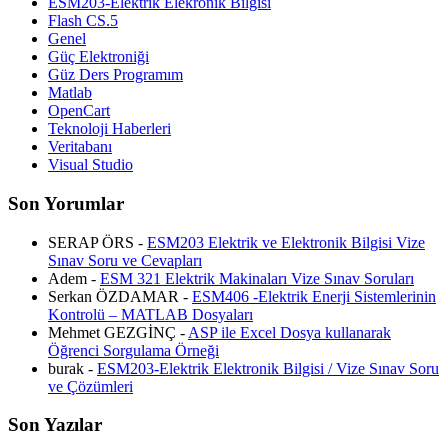
ESM203-Elektrik Elekronik Bilgisi
Flash CS.5
Genel
Güç Elektroniği
Güz Ders Programım
Matlab
OpenCart
Teknoloji Haberleri
Veritabanı
Visual Studio
Son Yorumlar
SERAP ÖRS -
ESM203 Elektrik ve Elektronik Bilgisi Vize
Sınav Soru ve Cevapları
Adem -
ESM 321 Elektrik Makinaları Vize Sınav Soruları
Serkan ÖZDAMAR -
ESM406 -Elektrik Enerji Sistemlerinin
Kontrolü – MATLAB Dosyaları
Mehmet GEZGİNÇ -
ASP ile Excel Dosya kullanarak
Öğrenci Sorgulama Örneği
burak -
ESM203-Elektrik Elektronik Bilgisi / Vize Sınav Soru
ve Çözümleri
Son Yazılar