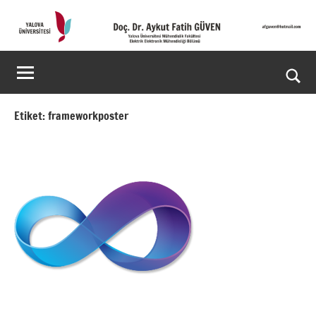
İçeriğe
geç
Doç.
Kişisel
Web
Dr.
Ara
Sitesi
Aykut
for
Etiket:
frameworkposter
aç/k
Fatih
GÜVEN-
World's
top
2%
scientists
2025