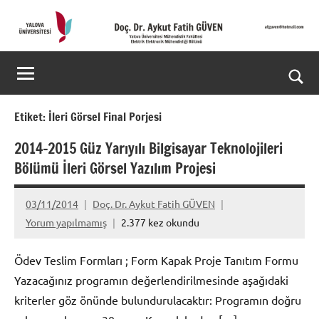
İçeriğe
geç
Doç.
Kişisel
Web
Dr.
Ara
Sitesi
Aykut
for
Etiket:
İleri Görsel Final Porjesi
aç/k
Fatih
2014-2015 Güz Yarıyılı Bilgisayar Teknolojileri
Bölümü İleri Görsel Yazılım Projesi
GÜVEN-
World's
03/11/2014
Doç. Dr. Aykut Fatih GÜVEN
Yorum yapılmamış
2.377 kez okundu
top
2%
Ödev Teslim Formları ; Form Kapak Proje Tanıtım Formu
Yazacağınız programın değerlendirilmesinde aşağıdaki
scientists
kriterler göz önünde bulundurulacaktır: Programın doğru
2025