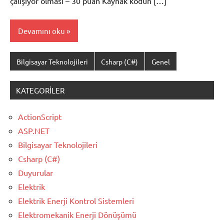
çalışıyor olması – 30 puan Kaynak kodun […]
Devamını oku
Bilgisayar Teknolojileri
Csharp (C#)
Genel
KATEGORILER
ActionScript
ASP.NET
Bilgisayar Teknolojileri
Csharp (C#)
Duyurular
Elektrik
Elektrik Enerji Kontrol Sistemleri
Elektromekanik Enerji Dönüşümü