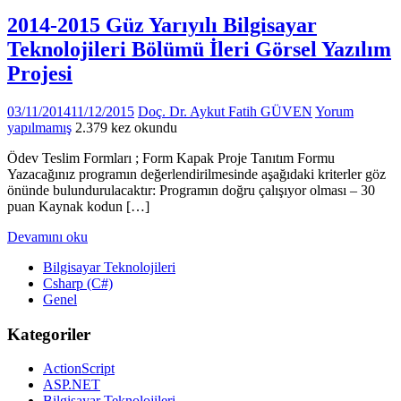
2014-2015 Güz Yarıyılı Bilgisayar
Teknolojileri Bölümü İleri Görsel Yazılım
Projesi
03/11/2014
11/12/2015
Doç. Dr. Aykut Fatih GÜVEN
Yorum
yapılmamış
2.379 kez okundu
Ödev Teslim Formları ; Form Kapak Proje Tanıtım Formu
Yazacağınız programın değerlendirilmesinde aşağıdaki kriterler göz
önünde bulundurulacaktır: Programın doğru çalışıyor olması – 30
puan Kaynak kodun […]
Devamını oku
Bilgisayar Teknolojileri
Csharp (C#)
Genel
Kategoriler
ActionScript
ASP.NET
Bilgisayar Teknolojileri