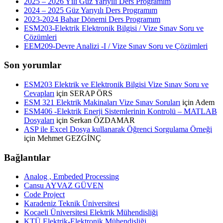
2025 – 2026 Yılı Güz Yarıyılı Ders Programım
2024 – 2025 Güz Yarıyılı Ders Programım
2023-2024 Bahar Dönemi Ders Programım
ESM203-Elektrik Elektronik Bilgisi / Vize Sınav Soru ve
Çözümleri
EEM209-Devre Analizi -I / Vize Sınav Soru ve Çözümleri
Son yorumlar
ESM203 Elektrik ve Elektronik Bilgisi Vize Sınav Soru ve
Cevapları
için
SERAP ÖRS
ESM 321 Elektrik Makinaları Vize Sınav Soruları
için
Adem
ESM406 -Elektrik Enerji Sistemlerinin Kontrolü – MATLAB
Dosyaları
için
Serkan ÖZDAMAR
ASP ile Excel Dosya kullanarak Öğrenci Sorgulama Örneği
için
Mehmet GEZGİNÇ
Bağlantılar
Analog , Embeded Processing
Cansu AYVAZ GÜVEN
Code Project
Karadeniz Teknik Üniversitesi
Kocaeli Üniversitesi Elektrik Mühendisliği
KTÜ Elektrik-Elektronik Mühendisliği