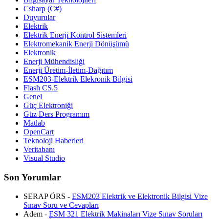
Csharp (C#)
Duyurular
Elektrik
Elektrik Enerji Kontrol Sistemleri
Elektromekanik Enerji Dönüşümü
Elektronik
Enerji Mühendisliği
Enerji Üretim-İletim-Dağıtım
ESM203-Elektrik Elekronik Bilgisi
Flash CS.5
Genel
Güç Elektroniği
Güz Ders Programım
Matlab
OpenCart
Teknoloji Haberleri
Veritabanı
Visual Studio
Son Yorumlar
SERAP ÖRS -
ESM203 Elektrik ve Elektronik Bilgisi Vize
Sınav Soru ve Cevapları
Adem -
ESM 321 Elektrik Makinaları Vize Sınav Soruları