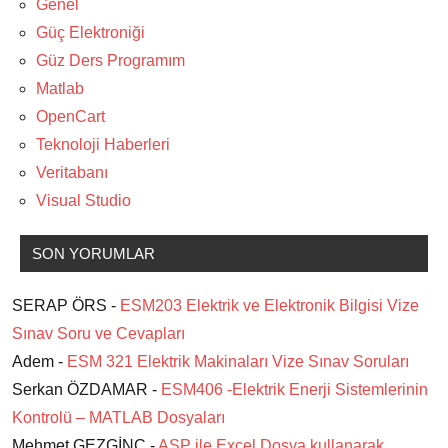
Genel
Güç Elektroniği
Güz Ders Programım
Matlab
OpenCart
Teknoloji Haberleri
Veritabanı
Visual Studio
SON YORUMLAR
SERAP ÖRS -
ESM203 Elektrik ve Elektronik Bilgisi Vize
Sınav Soru ve Cevapları
Adem -
ESM 321 Elektrik Makinaları Vize Sınav Soruları
Serkan ÖZDAMAR -
ESM406 -Elektrik Enerji Sistemlerinin
Kontrolü – MATLAB Dosyaları
Mehmet GEZGİNÇ -
ASP ile Excel Dosya kullanarak