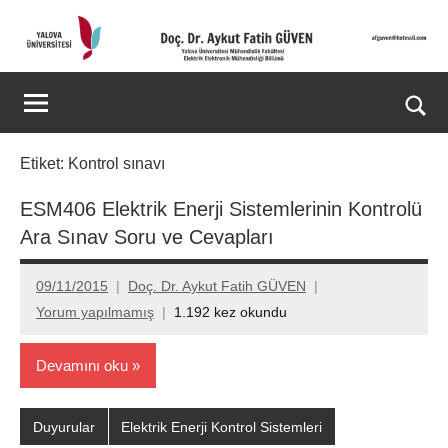
İçeriğe
geç
Doç.
Kişisel
Web
Dr.
Ara
Sitesi
for
Aykut
Etiket:
Kontrol sınavı
aç/k
Fatih
ESM406 Elektrik Enerji Sistemlerinin Kontrolü
Ara Sınav Soru ve Cevapları
GÜVEN-
World's
09/11/2015
Doç. Dr. Aykut Fatih GÜVEN
Yorum yapılmamış
1.192 kez okundu
top
2%
Devamını oku
scientists
Duyurular
Elektrik Enerji Kontrol Sistemleri
2025