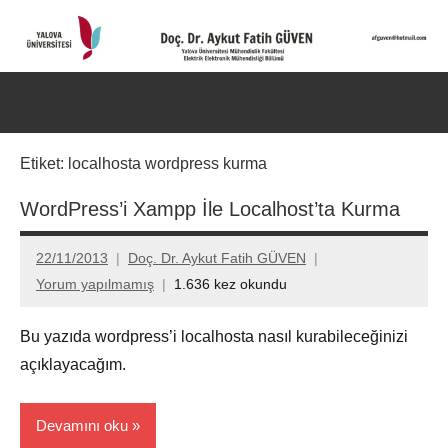
İçeriğe
geç
Doç.
Kişisel
Web
Dr.
Ara
Sitesi
for
Aykut
Etiket:
localhosta wordpress kurma
aç/k
Fatih
WordPress’i Xampp İle Localhost’ta Kurma
GÜVEN-
22/11/2013
Doç. Dr. Aykut Fatih GÜVEN
World's
Yorum yapılmamış
1.636 kez okundu
top
Bu yazıda wordpress’i localhosta nasıl kurabileceğinizi
2%
açıklayacağım.
scientists
Devamını oku
2025