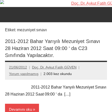
İçeriğe
Doç.
Kişisel
geç
Web
Dr.
Ara
Sitesi
for
Aykut
Etiket:
mezuniyet sınavı
aç/k
Fatih
2011-2012 Bahar Yarıyılı Mezuniyet Sınavı
28 Haziran 2012 Saat 09:00 ‘ da C23
GÜVEN-
Sınıfında Yapılacaktır.
World's
21/06/2012
Doç. Dr. Aykut Fatih GÜVEN
top
Yorum yapılmamış
2.003 kez okundu
2%
2011-2012 Bahar Yarıyılı Mezuniyet Sınavı
scientists
28 Haziran 2012 Saat 09:00 ‘ da […]
2025
Devamını oku