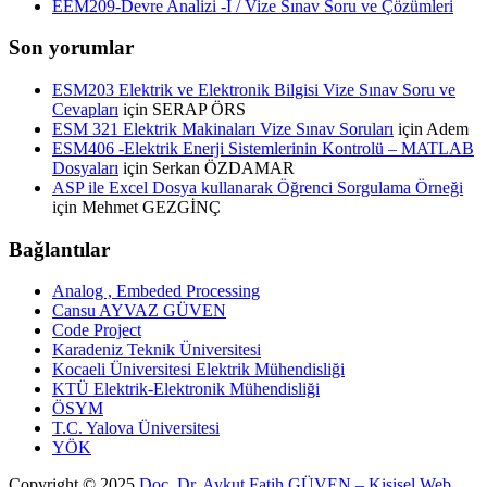
EEM209-Devre Analizi -I / Vize Sınav Soru ve Çözümleri
Son yorumlar
ESM203 Elektrik ve Elektronik Bilgisi Vize Sınav Soru ve
Cevapları
için
SERAP ÖRS
ESM 321 Elektrik Makinaları Vize Sınav Soruları
için
Adem
ESM406 -Elektrik Enerji Sistemlerinin Kontrolü – MATLAB
Dosyaları
için
Serkan ÖZDAMAR
ASP ile Excel Dosya kullanarak Öğrenci Sorgulama Örneği
için
Mehmet GEZGİNÇ
Bağlantılar
Analog , Embeded Processing
Cansu AYVAZ GÜVEN
Code Project
Karadeniz Teknik Üniversitesi
Kocaeli Üniversitesi Elektrik Mühendisliği
KTÜ Elektrik-Elektronik Mühendisliği
ÖSYM
T.C. Yalova Üniversitesi
YÖK
Copyright ©
2025
Doç. Dr. Aykut Fatih GÜVEN – Kişisel Web