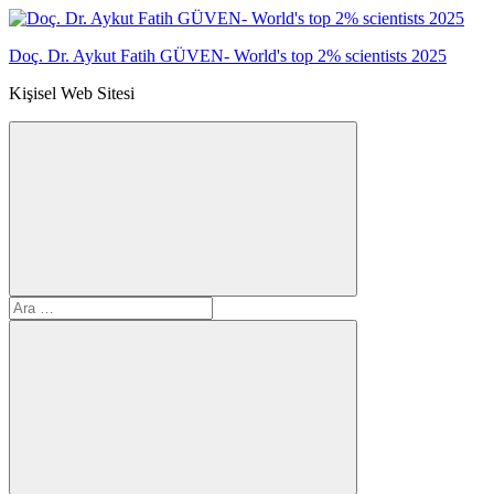
İçeriğe
geç
Doç. Dr. Aykut Fatih GÜVEN- World's top 2% scientists 2025
Kişisel Web Sitesi
Arama
Ara:
formunu
aç/kapat