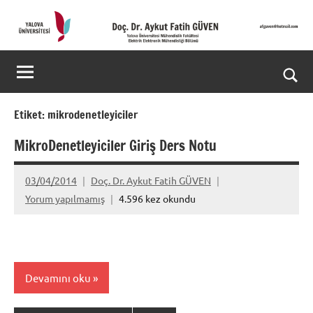
İçeriğe
geç
Doç.
Kişisel
Web
Dr.
Ara
Sitesi
Aykut
for
Etiket:
mikrodenetleyiciler
aç/k
Fatih
MikroDenetleyiciler Giriş Ders Notu
GÜVEN-
03/04/2014
Doç. Dr. Aykut Fatih GÜVEN
World's
Yorum yapılmamış
4.596 kez okundu
top
2%
scientists
Devamını oku
2025