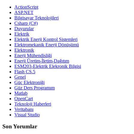
ActionScript
ASP.NET
Bilgisayar Teknolojileri
Csharp (C#)
Duyurular
Elektrik
Elektrik Enerji Kontrol Sistemleri
Elektromekanik Enerji Dönüşümü
Elektronik
Enerji Mühendisliği
Enerji Üretim-İletim-Dağıtım
ESM203-Elektrik Elekronik Bilgisi
Flash CS.5
Genel
Güç Elektroniği
Güz Ders Programım
Matlab
OpenCart
Teknoloji Haberleri
Veritabanı
Visual Studio
Son Yorumlar