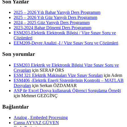
Son Yazılar
2025 – 2026 Yılı Bahar Yarıyılı Ders Programım
2025 – 2026 Yılı Güz Yarıyılı Ders Programım
2024 – 2025 Güz Yarıyılı Ders Programım
2023-2024 Bahar Dönemi Ders Programım
ESM203-Elektrik Elektronik Bilgisi / Vize Sınav Soru ve
Çözümleri
EEM209-Devre Analizi -I / Vize Sınav Soru ve Çözümleri
Son yorumlar
ESM203 Elektrik ve Elektronik Bilgisi Vize Sınav Soru ve
Cevapları
için
SERAP ÖRS
ESM 321 Elektrik Makinaları Vize Sınav Soruları
için
Adem
ESM406 -Elektrik Enerji Sistemlerinin Kontrolü – MATLAB
Dosyaları
için
Serkan ÖZDAMAR
ASP ile Excel Dosya kullanarak Öğrenci Sorgulama Örneği
için
Mehmet GEZGİNÇ
Bağlantılar
Analog , Embeded Processing
Cansu AYVAZ GÜVEN