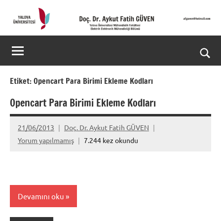
İçeriğe
geç
Doç.
Kişisel
Web
Dr.
Ara
Sitesi
Aykut
for
Etiket:
Opencart Para Birimi Ekleme Kodları
aç/k
Fatih
Opencart Para Birimi Ekleme Kodları
GÜVEN-
21/06/2013
Doç. Dr. Aykut Fatih GÜVEN
World's
Yorum yapılmamış
7.244 kez okundu
top
2%
scientists
Devamını oku
2025