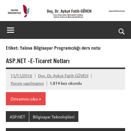
İçeriğe
geç
Doç.
Kişisel
Web
Dr.
Ara
Sitesi
Aykut
for
Etiket:
Yalova Bilgisayar Programcılığı ders notu
aç/k
Fatih
ASP.NET -E-Ticaret Notları
GÜVEN-
11/11/2016
Doç. Dr. Aykut Fatih GÜVEN
World's
Yorum yapılmamış
1.814 kez okundu
top
Devamını oku
2%
scientists
ASP.NET
Bilgisayar Teknolojileri
2025