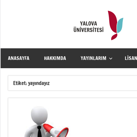
İçeriğe
geç
ANASAYFA
HAKKIMDA
YAYINLARIM
LISA
Etiket:
yayındayız