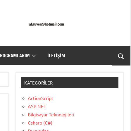
PROGRAMLARIM
İLETIŞIM
Ara
for
aç/k
KATEGORILER
ActionScript
ASP.NET
Bilgisayar Teknolojileri
Csharp (C#)
Duyurular