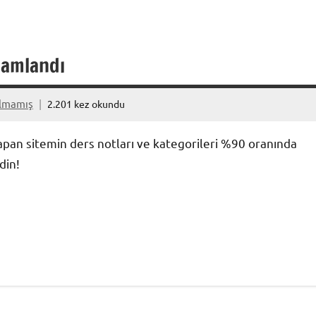
mamlandı
ılmamış
2.201 kez okundu
apan sitemin ders notları ve kategorileri %90 oranında
din!