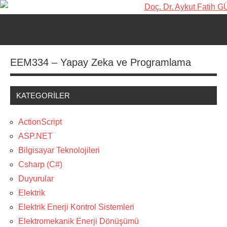
İçeriğe
Doç.
Kişisel
geç
Web
Dr.
Ara
Sitesi
for
Aykut
EEM334 – Yapay Zeka ve Programlama
aç/k
Fatih
KATEGORILER
GÜVEN-
World's
ActionScript
ASP.NET
top
Bilgisayar Teknolojileri
2%
Csharp (C#)
scientists
Duyurular
Elektrik
2025
Elektrik Enerji Kontrol Sistemleri
Elektromekanik Enerji Dönüşümü