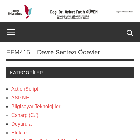
İçeriğe
geç
Doç.
Kişisel
Web
Dr.
Ara
Sitesi
for
Aykut
EEM415 – Devre Sentezi Ödevler
aç/k
Fatih
KATEGORILER
GÜVEN-
World's
ActionScript
ASP.NET
top
Bilgisayar Teknolojileri
2%
Csharp (C#)
scientists
Duyurular
Elektrik
2025