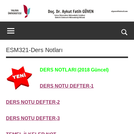
İçeriğe
geç
Kişisel
Doç.
Web
Dr.
Ara
Sitesi
for
Aykut
ESM321-Ders Notları
aç/k
Fatih
DERS NOTLARI (2018 Güncel)
GÜVEN-
World's
DERS NOTU DEFTER-1
top
DERS NOTU DEFTER-2
2%
DERS NOTU DEFTER-3
scientists
2025