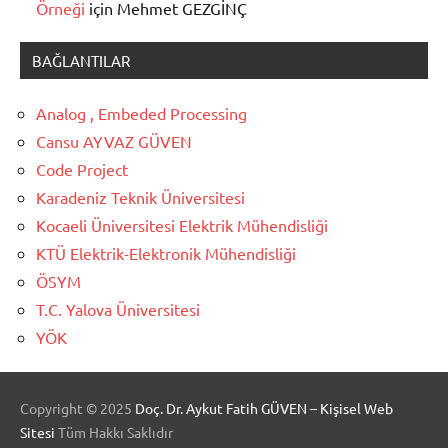
Örneği
için
Mehmet GEZGİNÇ
BAĞLANTILAR
Analog , Embeded Processing
Cansu AYVAZ GÜVEN
Code Project
Karadeniz Teknik Üniversitesi
Kocaeli Üniversitesi Elektrik Mühendisliği
KTÜ Elektrik-Elektronik Mühendisliği
ÖSYM
T.C. Yalova Üniversitesi
YÖK
Copyright ©
2025
Doç. Dr. Aykut Fatih GÜVEN – Kişisel Web
Sitesi
Tüm Hakkı Saklıdır