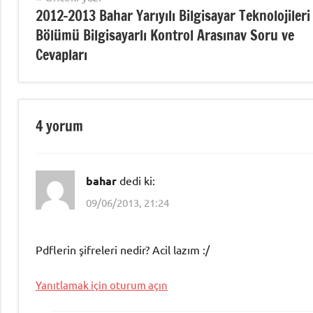
Soruları
,
2012-2013 Bahar Yarıyılı Bilgisayar Teknolojileri
gezinmesi
Temel
Bölümü Bilgisayarlı Kontrol Arasınav Soru ve
Elektronik
,
Cevapları
Temel
Elektronik
Arasınav
Soruları
,
4 yorum
Temel
Elektronik
Vize
bahar
dedi ki:
Soru
09/06/2013, 21:24
ve
Cevapları
Pdflerin şifreleri nedir? Acil lazım :/
Yanıtlamak için oturum açın