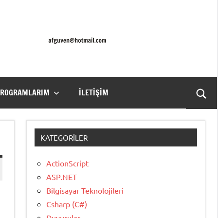
PROGRAMLARIM
İLETIŞIM
Ara
for
aç/k
KATEGORILER
ActionScript
ASP.NET
Bilgisayar Teknolojileri
Csharp (C#)
Duyurular