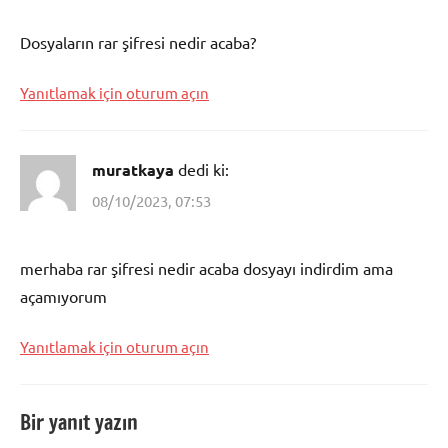
sharpda
asker
Dosyaların rar şifresi nedir acaba?
dagıtım
Yanıtlamak için oturum açın
muratkaya
dedi ki:
08/10/2023, 07:53
merhaba rar şifresi nedir acaba dosyayı indirdim ama
açamıyorum
Yanıtlamak için oturum açın
Bir yanıt yazın