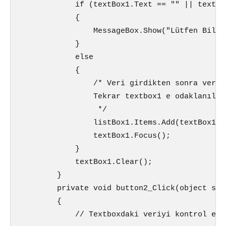
            if (textBox1.Text == "" || textBo
            {

                MessageBox.Show("Lütfen Bilgi 
            }

            else

            {

                /* Veri girdikten sonra veri 
                Tekrar textbox1 e odaklanılıy
                 */

                listBox1.Items.Add(textBox1.T
                textBox1.Focus();

            }

            textBox1.Clear();

        }

        private void button2_Click(object sen
        {

            // Textboxdaki veriyi kontrol edi