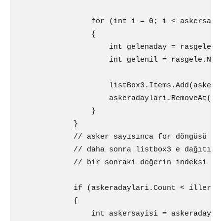
                for (int i = 0; i < askersayis
                {

                    int gelenaday = rasgele.N
                    int gelenil = rasgele.Nex
                    listBox3.Items.Add(askera
                    askeradaylari.RemoveAt(gel
                }

            }

            // asker sayısınca for döngüsü ya
            // daha sonra listbox3 e dağıtım 
            // bir sonraki değerin indeksi - 
            if (askeradaylari.Count < iller.Co
            {

                int askersayisi = askeradaylar