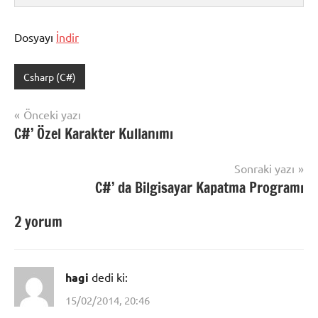
Dosyayı
İndir
Csharp (C#)
Şununla
etiketlenmiş:
Yazı
Önceki yazı
asker
C#’ Özel Karakter Kullanımı
gezinmesi
dagıtım
,
asker
Sonraki yazı
dagıtım
C#’ da Bilgisayar Kapatma Programı
otomasyonu
,
c
2 yorum
#
da
asker
dagıtım
hagi
dedi ki:
otomasyonu
,
15/02/2014, 20:46
c