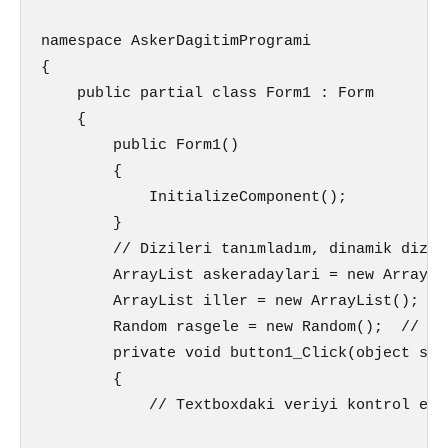
namespace AskerDagitimProgrami

{

    public partial class Form1 : Form

    {

        public Form1()

        {

            InitializeComponent();

        }

        // Dizileri tanımladım, dinamik dizi 
        ArrayList askeradaylari = new ArrayLis
        ArrayList iller = new ArrayList();

        Random rasgele = new Random();  // ra
        private void button1_Click(object sen
        {

            // Textboxdaki veriyi kontrol edi