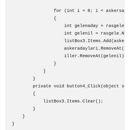
                for (int i = 0; i < askersayis
                {

                    int gelenaday = rasgele.N
                    int gelenil = rasgele.Nex
                    listBox3.Items.Add(askera
                    askeradaylari.RemoveAt(gel
                    iller.RemoveAt(gelenil);

                }

            }

        }

        private void button4_Click(object sen
        {

            listBox3.Items.Clear();

        }

    }

}