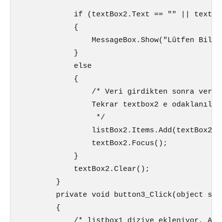
            if (textBox2.Text == "" || textBo
            {

                MessageBox.Show("Lütfen Bilgi 
            }

            else

            {

                /* Veri girdikten sonra veri 
                Tekrar textbox2 e odaklanılıy
                 */

                listBox2.Items.Add(textBox2.T
                textBox2.Focus();

            }

            textBox2.Clear();

        }

        private void button3_Click(object sen
        {

            /* listbox1 diziye ekleniyor, ADD